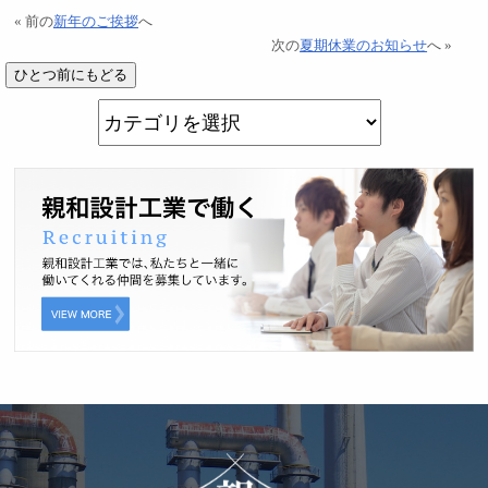
« 前の
新年のご挨拶
へ
次の
夏期休業のお知らせ
へ »