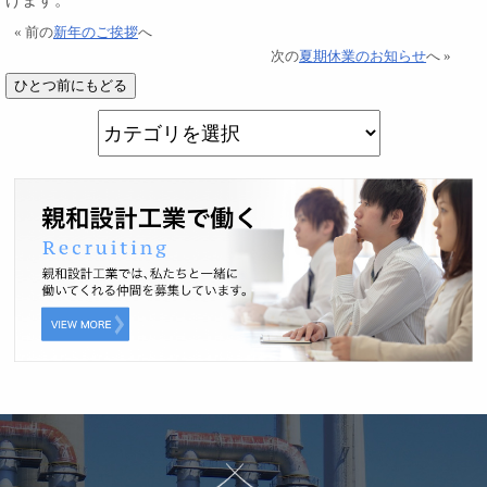
« 前の
新年のご挨拶
へ
次の
夏期休業のお知らせ
へ »